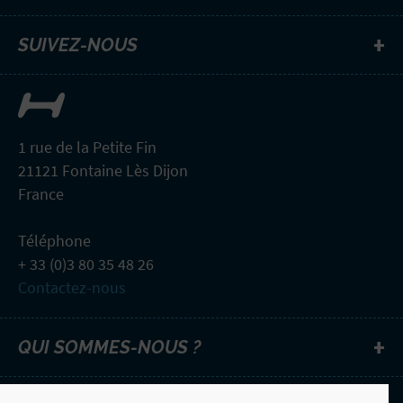
SUIVEZ-NOUS
1 rue de la Petite Fin
21121 Fontaine Lès Dijon
France
Téléphone
+ 33 (0)3 80 35 48 26
Contactez-nous
QUI SOMMES-NOUS ?